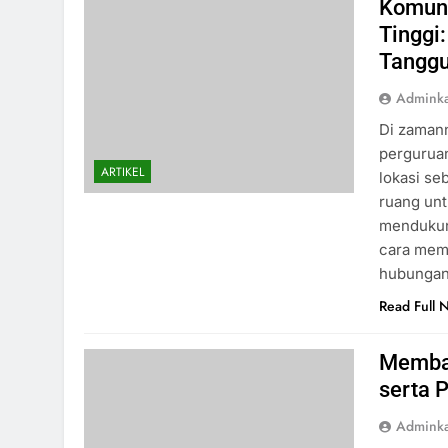
Komuni
Tinggi
Tangg
Admink
Di zamann
perguruan
ARTIKEL
lokasi se
ruang unt
mendukun
cara mema
hubunga
Read Full 
Memban
serta 
Admink