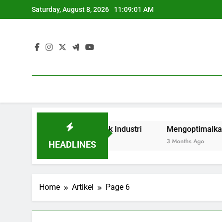
Skip
Saturday, August 8, 2026
11:09:02 AM
to
content
ihan Vokasi untuk Industri
Mengoptimalkan Pengesahan 
3 Months Ago
HEADLINES
Home
Artikel
Page 6