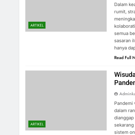
Dalam kea
rumit, st
meningkat
ARTIKEL
kolabora
semua be
sasaran i
hanya dap
Read Full 
Wisuda 
Pande
Admink
Pandemi v
dalam ran
dianggap 
ARTIKEL
sekarang
sistem on