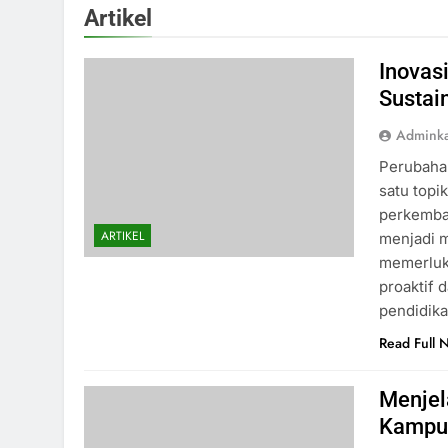
Artikel
Inovasi
Sustai
Admink
Perubahan
satu topi
perkemban
ARTIKEL
menjadi m
memerluka
proaktif 
pendidik
Read Full 
Menjel
Kampu