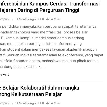
nferensi dan Kampus Cerdas: Transformasi
ajaran Daring di Perguruan Tinggi
ampus
11 Months Ago
0
4 Mins
ia pendidikan menyaksikan perubahan cepat, terutamanya
ehadiran teknologi yang memfasilitasi proses belajar
. Di kampus-kampus, model smart campus sedang
kan, memadukan berbagai sistem informasi yang
an student dalam mengakses layanan akademik maupun
atif. Sebuah inovasi terutama ialah telekonferensi, yang dapat
i efektif antaran dosen, mahasiswa, maupun pihak terkait
gantung pada lokasi fisik….
News
 Belajar Kolaboratif dalam rangka
ong Keikutsertaan Pelajar
ampus
11 Months Ago
0
4 Mins