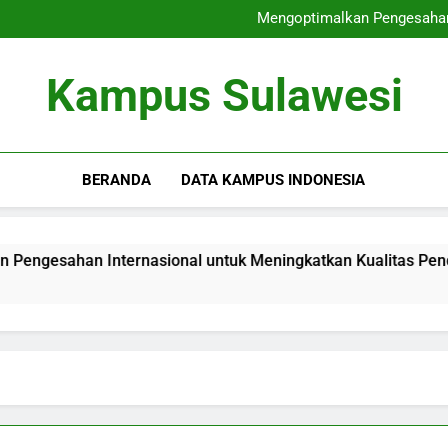
Menghasilkan Graduates 
Mengoptimalkan Pengesahan 
Menggalakkan Akreditasi
Pemeriksaan Mutu Interna
Menghasilkan Graduates 
Kampus Sulawesi
Mengoptimalkan Pengesahan 
Menggalakkan Akreditasi
Pemeriksaan Mutu Interna
BERANDA
DATA KAMPUS INDONESIA
Internasional untuk Meningkatkan Kualitas Pendidikan