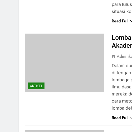
para lul
situasi k
Read Full 
Lomba 
Akadem
Admink
Dalam dun
di tengah
lembaga 
ARTIKEL
ilmu das
mereka de
cara meto
lomba de
Read Full 