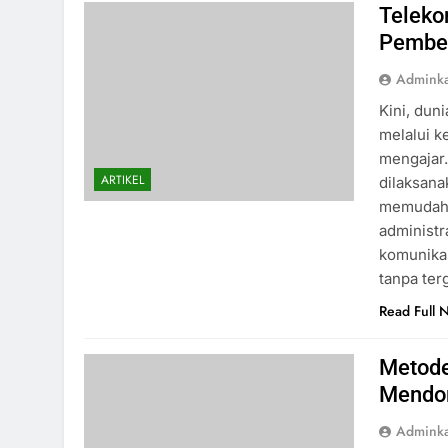
Teleko
Pembel
Admink
Kini, dun
melalui k
mengajar
ARTIKEL
dilaksana
memudahk
administr
komunikas
tanpa ter
Read Full 
Metode
Mendor
Admink