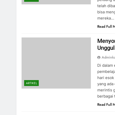
telah dib
bisa meng
mereka…
Read Full 
Menyon
Unggul
Admink
Di dalam
pembelaj
hari esok
ARTIKEL
yang ada 
merintis 
berbagai 
Read Full 