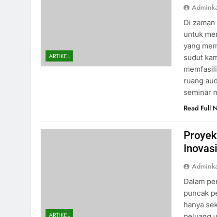
Admink
Di zaman 
untuk me
yang memf
ARTIKEL
sudut ka
memfasili
ruang aud
seminar n
Read Full 
Proyek
Inovas
Admink
Dalam per
puncak pe
hanya sek
ARTIKEL
peluang u