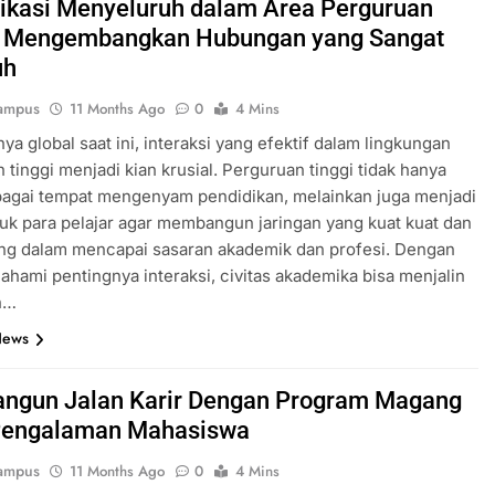
kasi Menyeluruh dalam Area Perguruan
: Mengembangkan Hubungan yang Sangat
uh
ampus
11 Months Ago
0
4 Mins
ya global saat ini, interaksi yang efektif dalam lingkungan
 tinggi menjadi kian krusial. Perguruan tinggi tidak hanya
bagai tempat mengenyam pendidikan, melainkan juga menjadi
uk para pelajar agar membangun jaringan yang kuat kuat dan
g dalam mencapai sasaran akademik dan profesi. Dengan
hami pentingnya interaksi, civitas akademika bisa menjalin
n…
News
gun Jalan Karir Dengan Program Magang
Pengalaman Mahasiswa
ampus
11 Months Ago
0
4 Mins