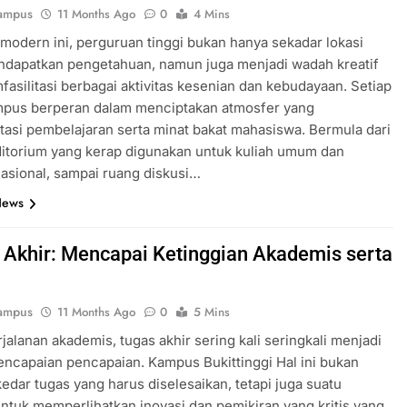
ampus
11 Months Ago
0
4 Mins
modern ini, perguruan tinggi bukan hanya sekadar lokasi
ndapatkan pengetahuan, namun juga menjadi wadah kreatif
asilitasi berbagai aktivitas kesenian dan kebudayaan. Setiap
mpus berperan dalam menciptakan atmosfer yang
tasi pembelajaran serta minat bakat mahasiswa. Bermula dari
itorium yang kerap digunakan untuk kuliah umum dan
asional, sampai ruang diskusi…
News
 Akhir: Mencapai Ketinggian Akademis serta
i
ampus
11 Months Ago
0
5 Mins
jalanan akademis, tugas akhir sering kali seringkali menjadi
ncapaian pencapaian. Kampus Bukittinggi Hal ini bukan
edar tugas yang harus diselesaikan, tetapi juga suatu
ntuk memperlihatkan inovasi dan pemikiran yang kritis yang