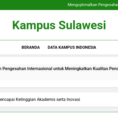
Menghasilkan Graduates 
Mengoptimalkan Pengesahan 
Menggalakkan Akreditasi
Pemeriksaan Mutu Interna
Menghasilkan Graduates 
Kampus Sulawesi
Mengoptimalkan Pengesahan 
Menggalakkan Akreditasi
Pemeriksaan Mutu Interna
BERANDA
DATA KAMPUS INDONESIA
an Internasional untuk Meningkatkan Kualitas Pendidikan
Mencapai Ketinggian Akademis serta Inovasi