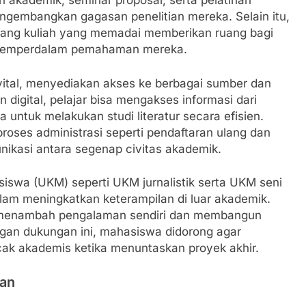
n akademik, seminar proposal, serta pelatihan
embangkan gagasan penelitian mereka. Selain itu,
a ruang kuliah yang memadai memberikan ruang bagi
n memperdalam pemahaman mereka.
vital, menyediakan akses ke berbagai sumber dan
 digital, pelajar bisa mengakses informasi dari
ntuk melakukan studi literatur secara efisien.
oses administrasi seperti pendaftaran ulang dan
kasi antara segenap civitas akademik.
siswa (UKM) seperti UKM jurnalistik serta UKM seni
m meningkatkan keterampilan di luar akademik.
bisa menambah pengalaman sendiri dan membangun
ngan dukungan ini, mahasiswa didorong agar
cak akademis ketika menuntaskan proyek akhir.
kan