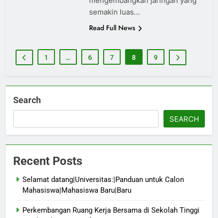
mengembangkan jaringan yang
semakin luas…
Read Full News
1
…
6
7
8
9
Search
SEARCH
Recent Posts
Selamat datang|Universitas:|Panduan untuk Calon
Mahasiswa|Mahasiswa Baru|Baru
Perkembangan Ruang Kerja Bersama di Sekolah Tinggi