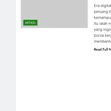
Era digit
peluang b
kemampua
ARTIKEL
itu ialah
yang ingi
bursa ker
membant
Read Full 