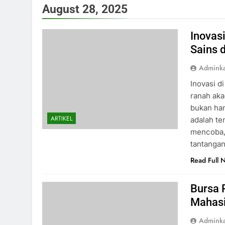
August 28, 2025
Inovas
Sains 
Admink
Inovasi d
ranah aka
bukan ha
ARTIKEL
adalah te
mencoba,
tantangan
Read Full 
Bursa 
Mahas
Admink