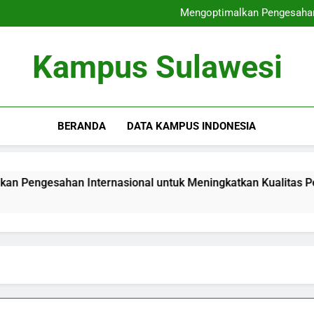
Menghasilkan Graduates 
Mengoptimalkan Pengesahan 
Menggalakkan Akreditasi
Pemeriksaan Mutu Interna
Menghasilkan Graduates 
Kampus Sulawesi
Mengoptimalkan Pengesahan 
Menggalakkan Akreditasi
Pemeriksaan Mutu Interna
BERANDA
DATA KAMPUS INDONESIA
esahan Internasional untuk Meningkatkan Kualitas Pendidik