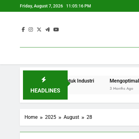
Skip
Friday, August 7, 2026
11:05:16 PM
to
content
si Pelatihan Vokasi untuk Industri
Mengoptimalkan Peng
3 Months Ago
HEADLINES
Home
2025
August
28